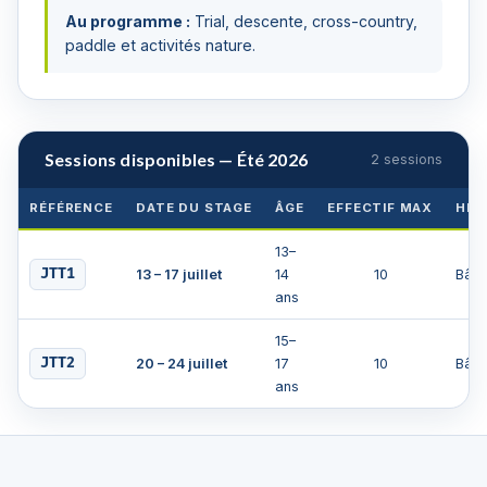
Au programme :
Trial, descente, cross-country,
paddle et activités nature.
Sessions disponibles — Été 2026
2 sessions
RÉFÉRENCE
DATE DU STAGE
ÂGE
EFFECTIF MAX
HÉB
13–
JTT1
13 – 17 juillet
14
10
Bâti
ans
15–
JTT2
20 – 24 juillet
17
10
Bâti
ans