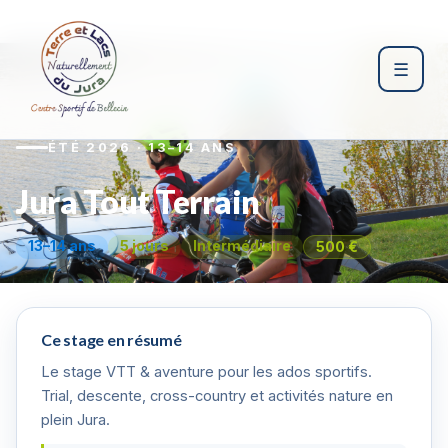
Stages d'été 2026
›
Jura Tout Terrain
☰
ÉTÉ 2026 · 13–14 ANS
Jura Tout Terrain
13–14 ans
5 jours
Intermédiaire
500 €
Ce stage en résumé
Le stage VTT & aventure pour les ados sportifs.
Trial, descente, cross-country et activités nature en
plein Jura.