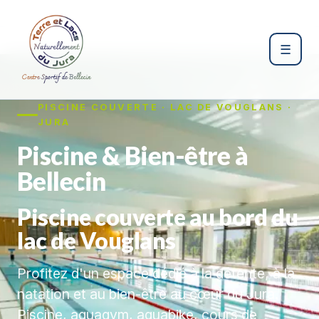
☰
PISCINE COUVERTE · LAC DE VOUGLANS ·
JURA
Piscine & Bien-être à
Bellecin
Piscine couverte au bord du
lac de Vouglans
Profitez d'un espace dédié à la détente, à la
natation et au bien-être au cœur du Jura.
Piscine, aquagym, aquabike, cours de