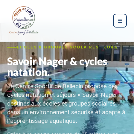
☰
ÉCOLES & GROUPES SCOLAIRES · JURA
Savoir Nager & cycles
natation.
Le Centre Sportif de Bellecin propose des
cycles natation et séjours « Savoir Nager »
destinés aux écoles et groupes scolaires
dans un environnement sécurisé et adapté à
l'apprentissage aquatique.