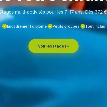
Stages multi-activités pour les 7–17 ans. Dès 372 €
Encadrement diplômé
·
Petits groupes
·
Tout inclus
Voir les stages
↓