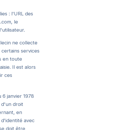
lies : l'URL des
n.com, le
utilisateur.
lecin ne collecte
 certains services
s en toute
ie. Il est alors
ir ces
u 6 janvier 1978
 d'un droit
ernant, en
d'identité avec
se doit être