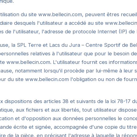
nique.
utilisation du site www.bellecin.com, peuvent êtres recueil
édiaire desquels l'utilisateur a accédé au site www.belleci
 de l'utilisateur, l'adresse de protocole Internet (IP) de l'
use, la SPL Terre et Lacs du Jura – Centre Sportif de Bel
ersonnelles relatives à l'utilisateur que pour le besoin de
te www.bellecin.com. L'utilisateur fournit ces information
use, notamment lorsqu'il procède par lui-même à leur sais
ateur du site www.bellecin.com l'obligation ou non de fourn
ispositions des articles 38 et suivants de la loi 78-17 d
atique, aux fichiers et aux libertés, tout utilisateur dispose
fication et d'opposition aux données personnelles le conc
ande écrite et signée, accompagnée d'une copie du titre 
aire de la pièce, en précisant l'adresse à laquelle la répon