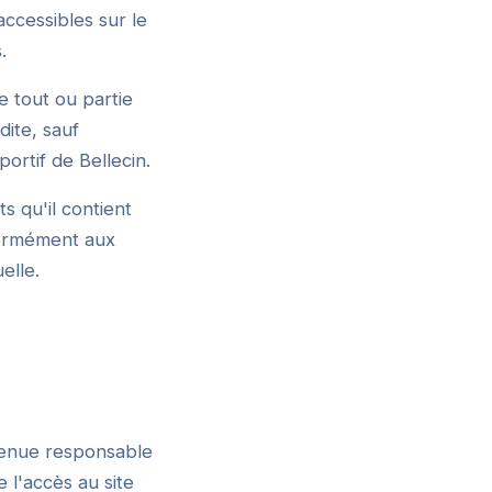
accessibles sur le
.
e tout ou partie
dite, sauf
ortif de Bellecin.
s qu'il contient
formément aux
elle.
 tenue responsable
e l'accès au site