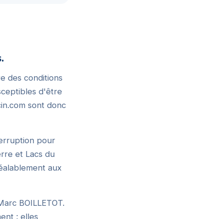
.
re des conditions
usceptibles d'être
cin.com sont donc
terruption pour
rre et Lacs du
réalablement aux
 Marc BOILLETOT.
nt : elles