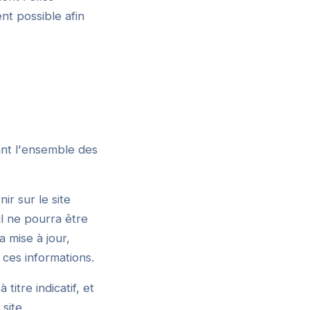
ent possible afin
ant l'ensemble des
ir sur le site
il ne pourra être
 mise à jour,
t ces informations.
itre indicatif, et
 site