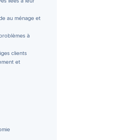
ves liées à leur
aide au ménage et
 problèmes à
iges clients
iement et
nomie