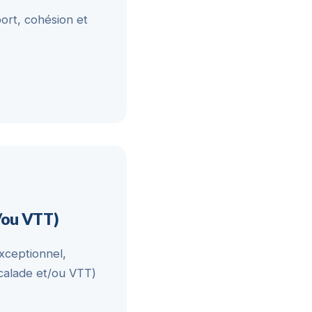
ort, cohésion et
t/ou VTT)
xceptionnel,
scalade et/ou VTT)